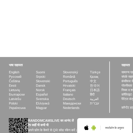
भाषा सहायता
सहायता
English
Suomi
Slovenský
Türkçe
सामान्य प्
Русский
Srpski
Română
Қазақ
संपर्क सह
Čeština
Slovenski
Português
中文
कंसीयज स
Eesti
Dansk
Hrvatski
한국어
गोपनीयता 
Lietuvių
Norsk
Français
日本語
नियम व शर्त
Български
Español
Italiano
हिंदी
कॉपीराइट 
Latviešu
Svenska
Deutsch
العربية
पैरेंटल कंट
Polski
Ελληνικά
Македонски
עברית
कॉन्टेंट ह
Українська
Magyar
Nederlands
RANDOMCAMSLIVE का आनंद लें
ऐप कहीं भी कभी भी
स्मार्टफ़ोन के अनुरूप
अपने फ़ोन के कैमरे से QR कोड स्कैन करें।