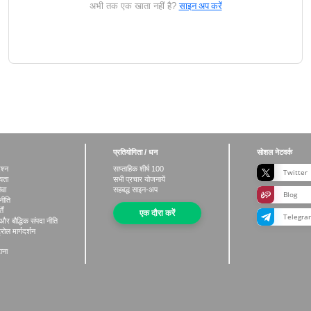
साइन अप करें
अभी तक एक खाता नहीं है?
प्रतियोगिता / धन
सोशल नेटवर्क
रश्न
साप्ताहिक शीर्ष
100
Twitter
ायता
सभी प्रचार योजनायें
ेवा
सहबद्ध साइन-अप
Blog
नीति
ें
एक दौरा करें
Telegra
और बौद्धिक संपदा नीति
्रोल मार्गदर्शन
टाना